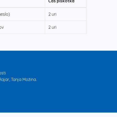
Čas piškotka
geslo)
2 uri
ov
2 uri
sti
ajar, Tanja Možina.