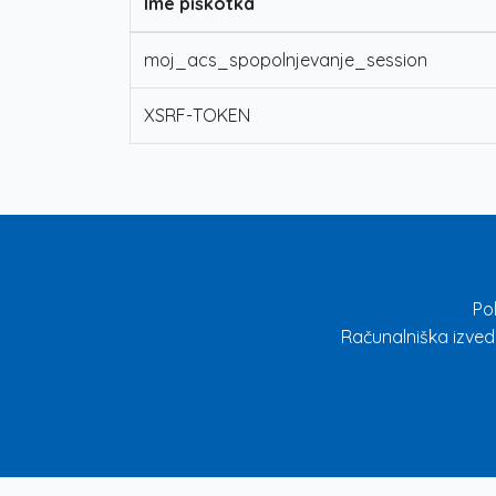
Ime piškotka
moj_acs_spopolnjevanje_session
XSRF-TOKEN
Po
Računalniška izved