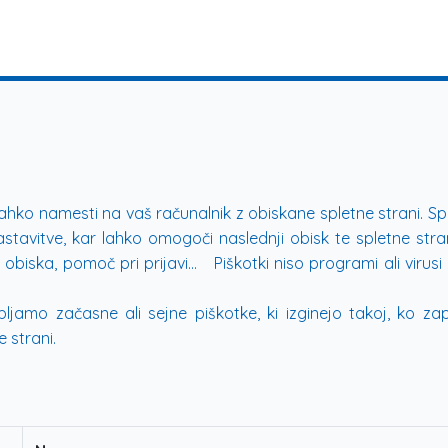
 lahko namesti na vaš računalnik z obiskane spletne strani. 
tavitve, kar lahko omogoči naslednji obisk te spletne stran
 obiska, pomoč pri prijavi... Piškotki niso programi ali viru
ljamo začasne ali sejne piškotke, ki izginejo takoj, ko zap
 strani.