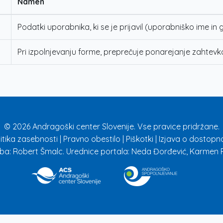
Namen
Podatki uporabnika, ki se je prijavil (uporabniško ime in 
Pri izpolnjevanju forme, preprečuje ponarejanje zahtevk
© 2026 Andragoški center Slovenije. Vse pravice pridržane.
litika zasebnosti
|
Pravno obestilo
|
Piškotki
|
Izjava o dostopno
ba: Robert Šmalc. Urednice portala: Neda Đorđević, Karmen R