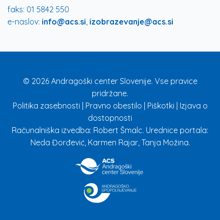
faks: 01 5842 550
e-naslov:
info@acs.si
,
izobrazevanje@acs.si
© 2026 Andragoški center Slovenije. Vse pravice
pridržane.
Politika zasebnosti
|
Pravno obestilo
|
Piškotki
|
Izjava o
dostopnosti
Računalniška izvedba: Robert Šmalc. Urednice portala:
Neda Đorđević, Karmen Rajar, Tanja Možina.